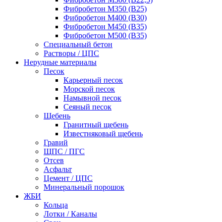
Фибробетон М350 (В25)
Фибробетон М400 (В30)
Фибробетон М450 (В35)
Фибробетон М500 (В35)
Специальный бетон
Растворы / ЦПС
Нерудные материалы
Песок
Карьерный песок
Морской песок
Намывной песок
Сеяный песок
Щебень
Гранитный щебень
Известняковый щебень
Гравий
ЩПС / ПГС
Отсев
Асфальт
Цемент / ЦПС
Минеральный порошок
ЖБИ
Кольца
Лотки / Каналы