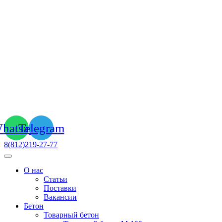
hatsapp
Telegram
8(812)219-27-77
О нас
Статьи
Поставки
Вакансии
Бетон
Товарный бетон