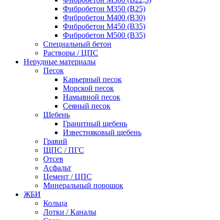
Фибробетон М350 (В25)
Фибробетон М400 (В30)
Фибробетон М450 (В35)
Фибробетон М500 (В35)
Специальный бетон
Растворы / ЦПС
Нерудные материалы
Песок
Карьерный песок
Морской песок
Намывной песок
Сеяный песок
Щебень
Гранитный щебень
Известняковый щебень
Гравий
ЩПС / ПГС
Отсев
Асфальт
Цемент / ЦПС
Минеральный порошок
ЖБИ
Кольца
Лотки / Каналы