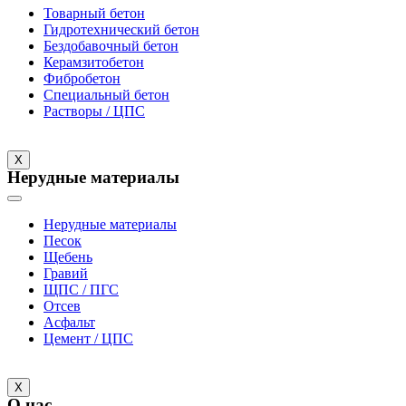
Товарный бетон
Гидротехнический бетон
Бездобавочный бетон
Керамзитобетон
Фибробетон
Специальный бетон
Растворы / ЦПС
X
Нерудные материалы
Нерудные материалы
Песок
Щебень
Гравий
ЩПС / ПГС
Отсев
Асфальт
Цемент / ЦПС
X
О нас