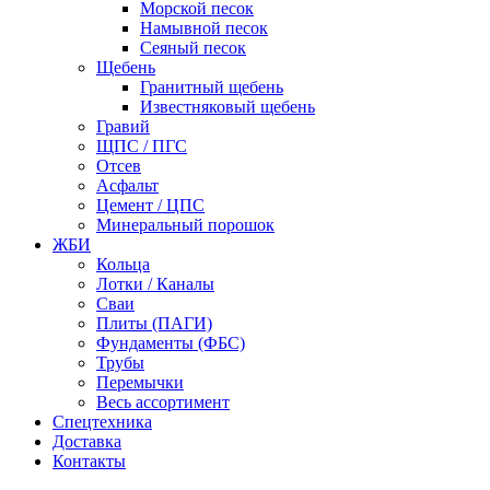
Морской песок
Намывной песок
Сеяный песок
Щебень
Гранитный щебень
Известняковый щебень
Гравий
ЩПС / ПГС
Отсев
Асфальт
Цемент / ЦПС
Минеральный порошок
ЖБИ
Кольца
Лотки / Каналы
Сваи
Плиты (ПАГИ)
Фундаменты (ФБС)
Трубы
Перемычки
Весь ассортимент
Спецтехника
Доставка
Контакты