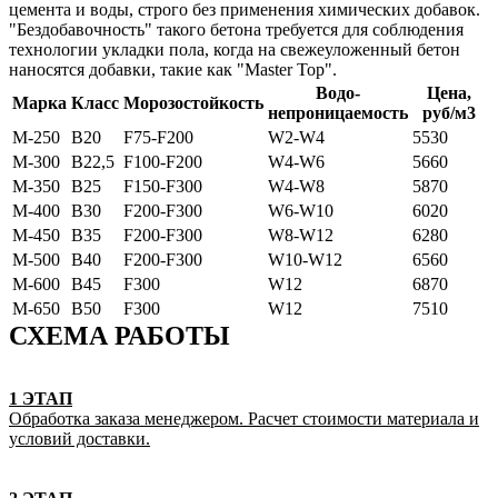
цемента и воды, строго без применения химических добавок.
"Бездобавочность" такого бетона требуется для соблюдения
технологии укладки пола, когда на свежеуложенный бетон
наносятся добавки, такие как "Master Top".
Водо-
Цена,
Марка
Класс
Морозостойкость
непроницаемость
руб/м3
М-250
B20
F75-F200
W2-W4
5530
М-300
В22,5
F100-F200
W4-W6
5660
М-350
B25
F150-F300
W4-W8
5870
М-400
B30
F200-F300
W6-W10
6020
М-450
B35
F200-F300
W8-W12
6280
М-500
В40
F200-F300
W10-W12
6560
М-600
В45
F300
W12
6870
М-650
В50
F300
W12
7510
СХЕМА РАБОТЫ
1 ЭТАП
Обработка заказа менеджером. Расчет стоимости материала и
условий доставки.