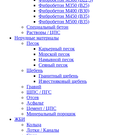
Фибробетон М350 (В25)
Фибробетон М400 (В30)
Фибробетон М450 (В35)
Фибробетон М500 (В35)
Специальный бетон
Растворы / ЦПС
Нерудные материалы
Песок
Карьерный песок
Морской песок
Намывной песок
Сеяный песок
Щебень
Гранитный щебень
Известняковый щебень
Гравий
ЩПС / ПГС
Отсев
Асфальт
Цемент / ЦПС
Минеральный порошок
ЖБИ
Кольца
Лотки / Каналы