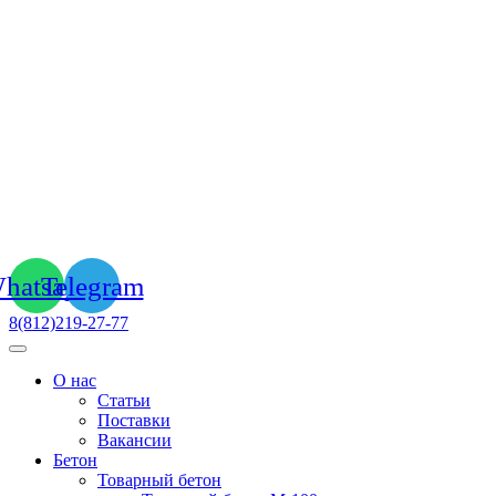
hatsapp
Telegram
8(812)219-27-77
О нас
Статьи
Поставки
Вакансии
Бетон
Товарный бетон