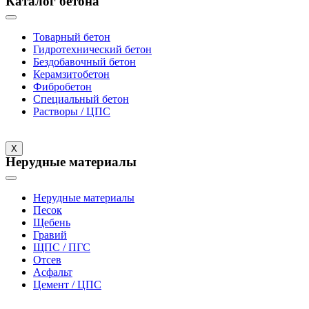
Каталог бетона
Товарный бетон
Гидротехнический бетон
Бездобавочный бетон
Керамзитобетон
Фибробетон
Специальный бетон
Растворы / ЦПС
X
Нерудные материалы
Нерудные материалы
Песок
Щебень
Гравий
ЩПС / ПГС
Отсев
Асфальт
Цемент / ЦПС