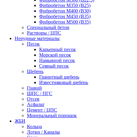
Фибробетон М350 (В25)
Фибробетон М400 (В30)
Фибробетон М450 (В35)
Фибробетон М500 (В35)
Специальный бетон
Растворы / ЦПС
Нерудные материалы
Песок
Карьерный песок
Морской песок
Намывной песок
Сеяный песок
Щебень
Гранитный щебень
Известняковый щебень
Гравий
ЩПС / ПГС
Отсев
Асфальт
Цемент / ЦПС
Минеральный порошок
ЖБИ
Кольца
Лотки / Каналы