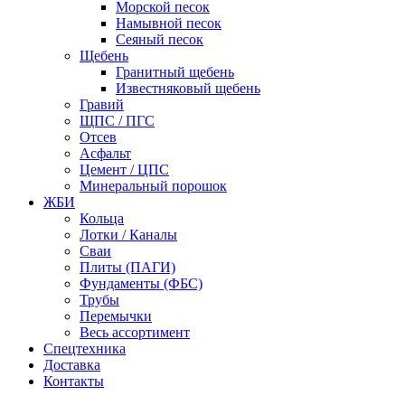
Морской песок
Намывной песок
Сеяный песок
Щебень
Гранитный щебень
Известняковый щебень
Гравий
ЩПС / ПГС
Отсев
Асфальт
Цемент / ЦПС
Минеральный порошок
ЖБИ
Кольца
Лотки / Каналы
Сваи
Плиты (ПАГИ)
Фундаменты (ФБС)
Трубы
Перемычки
Весь ассортимент
Спецтехника
Доставка
Контакты