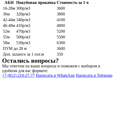
АБН
Покубовая прокачка
Стоимость за 1 ч
16-28м
300р/м3
3600
36м
320р/м3
3800
42-44м
340р/м3
4100
46-48м
410р/м3
4800
52м
470р/м3
5200
55м
500р/м3
5500
58м
530р/м3
6300
ПУМ до 28 м
3600
Доп. шланги за 1 пог.м
350
Остались вопросы?
Мы ответим на ваши вопросы и поможем с выбором в
удобном для вас формате:
+7 (812) 219-27-77
Написать в WhatsApp
Написать в Telegram