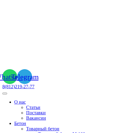
hatsapp
Telegram
8(812)219-27-77
О нас
Статьи
Поставки
Вакансии
Бетон
Товарный бетон